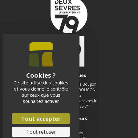
Infos pratiques
Ce site utilise des cookies
Musée des Tumulus de Bougon
et vous donne le contrôle
La Chapelle - 79 800 BOUGON
sur ceux que vous
05 49 05 12 13
souhaitez activer
musee-bougon@deux-sevres.fr
Realisation :
Agence 71
Tout accepter
Espace visiteurs
Scolaires
Tout refuser
Groupe adultes