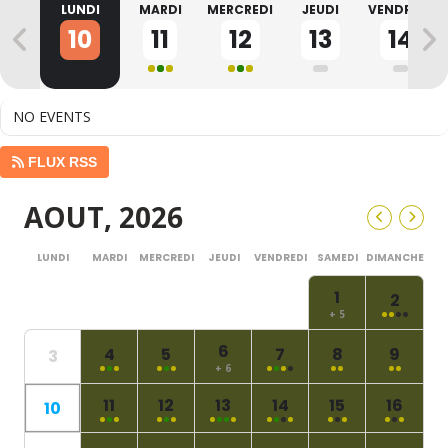
NCHE
LUNDI
MARDI
MERCREDI
JEUDI
VENDREDI
9
10
11
12
13
14
NO EVENTS
FLUX RSS
AOUT, 2026
LUNDI
MARDI
MERCREDI
JEUDI
VENDREDI
SAMEDI
DIMANCHE
1
2
+ 5
6
4
5
7
8
9
3
+ 6
11
12
13
14
15
16
10