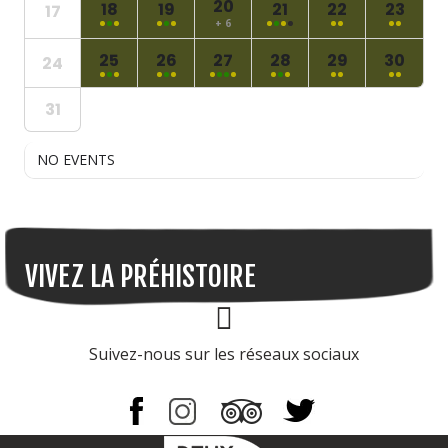
20
18
19
21
22
23
17
+ 6
25
26
27
28
29
30
24
31
NO EVENTS
VIVEZ LA PRÉHISTOIRE
Page Facebook
Suivez-nous sur les réseaux sociaux