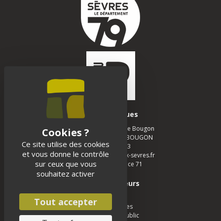
Infos pratiques
Musée des Tumulus de Bougon
La Chapelle - 79 800 BOUGON
Ce site utilise des cookies
05 49 05 12 13
et vous donne le contrôle
musee-bougon@deux-sevres.fr
sur ceux que vous
Realisation :
Agence 71
souhaitez activer
Espace visiteurs
Scolaires
Tout accepter
Groupe adultes
Groupe jeune public