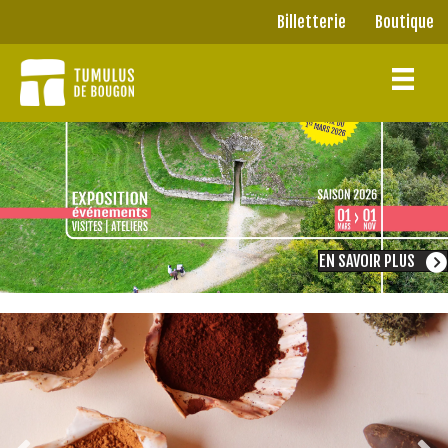
Panneau de gestion des cookies
Billetterie
Boutique
Billetterie
Boutique
EN SAVOIR PLUS