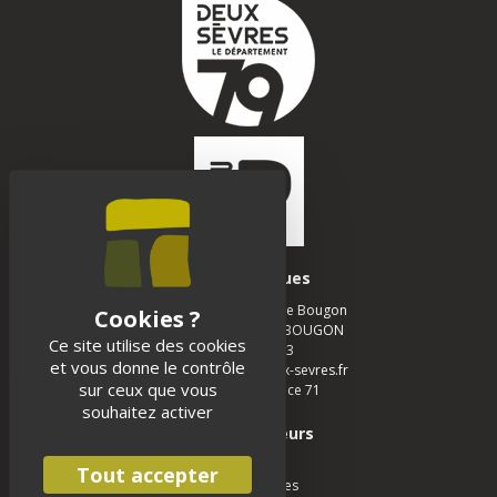
Infos pratiques
Musée des Tumulus de Bougon
La Chapelle - 79 800 BOUGON
Ce site utilise des cookies
05 49 05 12 13
et vous donne le contrôle
musee-bougon@deux-sevres.fr
sur ceux que vous
Realisation :
Agence 71
souhaitez activer
Espace visiteurs
Scolaires
Tout accepter
Groupe adultes