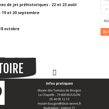
24
s de jet préhistoriques - 22 et 23 août
31
- 19 et 20 septembre
NO
 18 octobre
F
TOIRE
Page Facebook
Infos pratiques
Musée des Tumulus de Bougon
La Chapelle - 79 800 BOUGON
05 49 05 12 13
musee-bougon@deux-sevres.fr
Realisation :
Agence 71