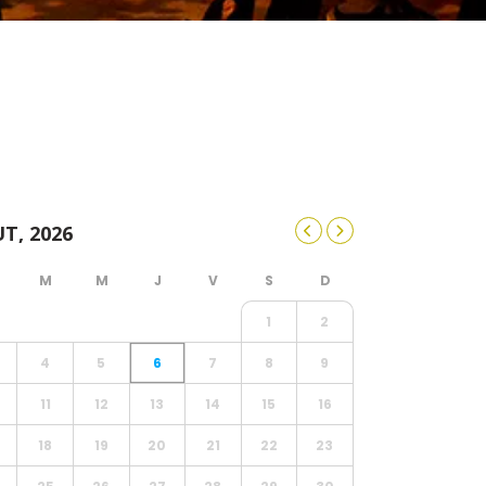
T, 2026
1
2
4
5
6
7
8
9
11
12
13
14
15
16
18
19
20
21
22
23