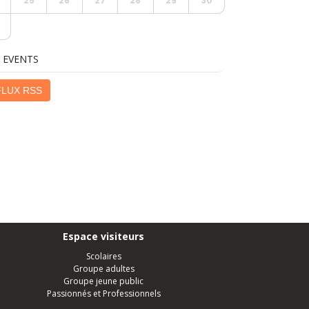
25
26
27
28
29
30
 EVENTS
LUX RSS
Espace visiteurs
Scolaires
Groupe adultes
Groupe jeune public
Passionnés et Professionnels