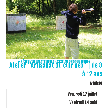
↓ RÉSERVER UN ATELIER CHASSE AU PROPULSEUR ↓
Atelier "Artisanat du cuir néo" | de 8
à 12 ans
À 10h30
Vendredi 17 juillet
Vendredi 14 août