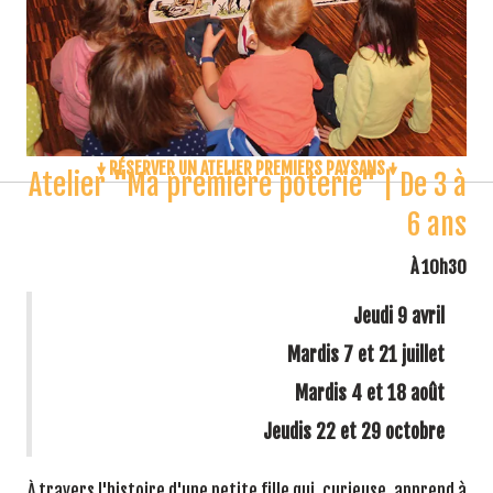
↓ RÉSERVER UN ATELIER PREMIERS PAYSANS ↓
Atelier "Ma première poterie" | De 3 à
6 ans
À 10h30
Jeudi 9 avril
Mardis 7 et 21 juillet
Mardis 4 et 18 août
Jeudis 22 et 29 octobre
À travers l'histoire d'une petite fille qui, curieuse, apprend à