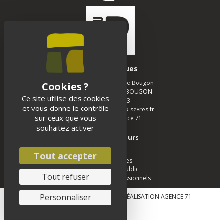
Infos pratiques
Musée des Tumulus de Bougon
La Chapelle - 79 800 BOUGON
Ce site utilise des cookies
05 49 05 12 13
et vous donne le contrôle
musee-bougon@deux-sevres.fr
sur ceux que vous
Realisation :
Agence 71
souhaitez activer
Espace visiteurs
Scolaires
Tout accepter
Groupe adultes
Groupe jeune public
Tout refuser
Passionnés et Professionnels
Personnaliser
MENTIONS LEGALES
|
CONTACT
| RÉALISATION
AGENCE 71