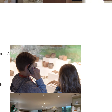
nde à
e,