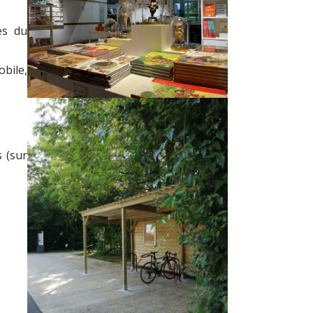
es du
bile,
s (sur