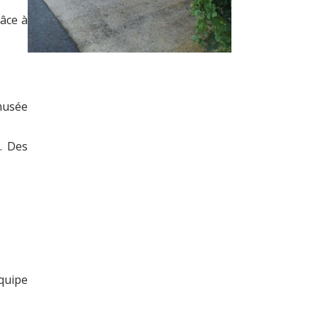
râce à
musée
. Des
équipe