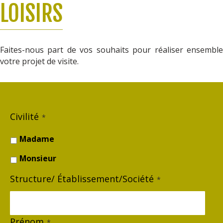
LOISIRS
Faites-nous part de vos souhaits pour réaliser ensemble
votre projet de visite.
Civilité
*
Madame
Monsieur
Structure/ Établissement/Société
*
Prénom
*