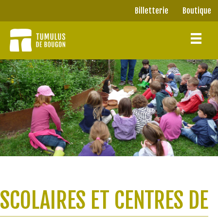
Panneau de gestion des cookies
Billetterie
Boutique
Billetterie
Boutique
SCOLAIRES ET CENTRES DE