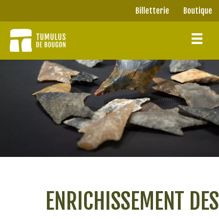
Panneau de gestion des cookies
Billetterie
Boutique
Billetterie
Boutique
ENRICHISSEMENT DES