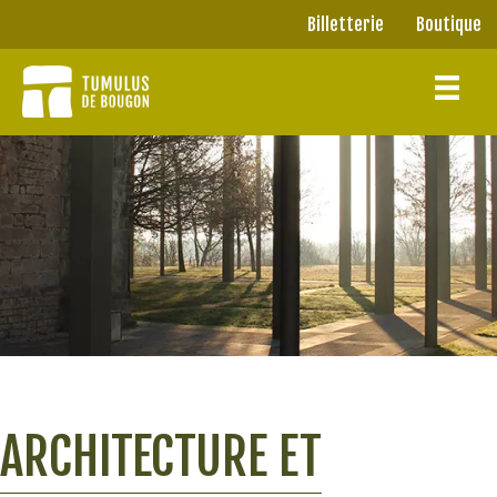
Panneau de gestion des cookies
Billetterie
Boutique
Billetterie
Boutique
ARCHITECTURE ET