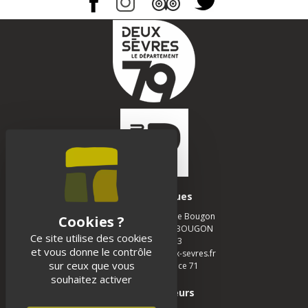
Infos pratiques
Musée des Tumulus de Bougon
La Chapelle - 79 800 BOUGON
Ce site utilise des cookies
05 49 05 12 13
et vous donne le contrôle
musee-bougon@deux-sevres.fr
sur ceux que vous
Realisation :
Agence 71
souhaitez activer
Espace visiteurs