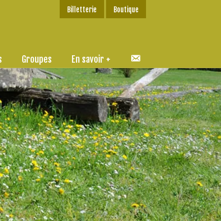
Billetterie
Boutique
C
s
Groupes
En savoir +
o
n
t
a
c
t