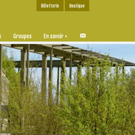
Billetterie
Boutique
C
s
Groupes
En savoir +
o
n
t
a
c
t