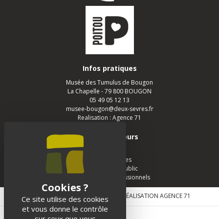
Infos pratiques
Musée des Tumulus de Bougon
La Chapelle - 79 800 BOUGON
05 49 05 12 13
musee-bougon@deux-sevres.fr
Realisation :
Agence 71
Espace visiteurs
Scolaires
Groupe adultes
Groupe jeune public
Passionnés et Professionnels
MENTIONS LEGALES
|
CONTACT
| RÉALISATION
AGENCE 71
Ce site utilise des cookies
et vous donne le contrôle
sur ceux que vous