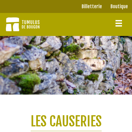
Panneau de gestion des cookies
Billetterie
Boutique
Billetterie
Boutique
LES CAUSERIES