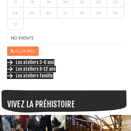
17
18
19
20
21
22
23
24
25
26
27
28
29
30
31
NO EVENTS
FLUX RSS
Les ateliers 3-6 ans
Les ateliers 9-12 ans
Les ateliers famille
VIVEZ LA PRÉHISTOIRE