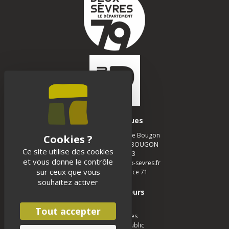
Infos pratiques
Musée des Tumulus de Bougon
La Chapelle - 79 800 BOUGON
Ce site utilise des cookies
05 49 05 12 13
et vous donne le contrôle
musee-bougon@deux-sevres.fr
sur ceux que vous
Realisation :
Agence 71
souhaitez activer
Espace visiteurs
Scolaires
Tout accepter
Groupe adultes
Groupe jeune public