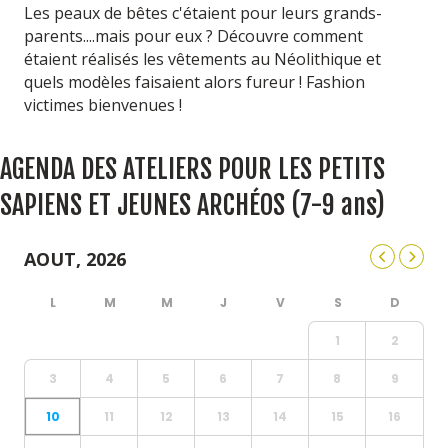
Les peaux de bêtes c'étaient pour leurs grands-
parents....mais pour eux ? Découvre comment
étaient réalisés les vêtements au Néolithique et
quels modèles faisaient alors fureur ! Fashion
victimes bienvenues !
AGENDA DES ATELIERS POUR LES PETITS
SAPIENS ET JEUNES ARCHÉOS (7-9 ans)
AOUT, 2026
1
2
3
4
5
6
7
8
9
10
11
12
13
14
15
16