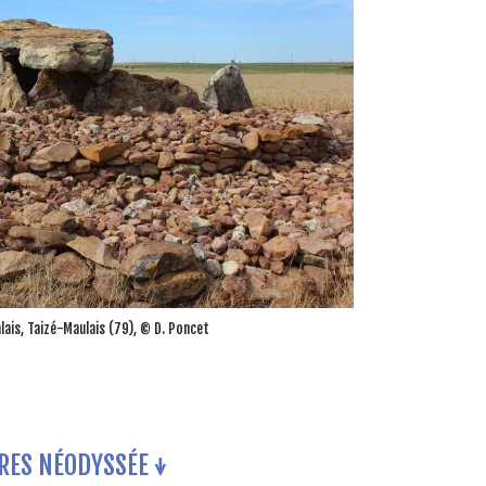
ais, Taizé-Maulais (79), © D. Poncet
RES NÉODYSSÉE ↓