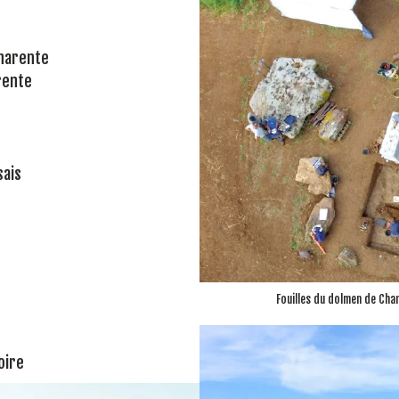
harente
rente
ais
Fouilles du dolmen de Cha
oire