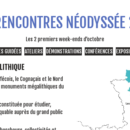
RENCONTRES NÉODYSSÉE
Les 2 premiers week-ends d'octobre
ES GUIDÉES
ATELIERS
DÉMONSTRATIONS
CONFÉRENCES
EXPOS
OLITHIQUE
écois, le Cognaçais et le Nord
 en monuments mégalithiques du
constituée pour étudier,
quable auprès du grand public
hercheurs, collectivités et