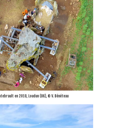
ntebrault en 2018, Loudun (86), © V. Bénéteau